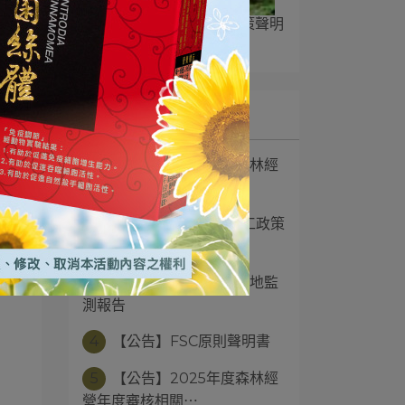
【公告】FSC核心勞工政策聲明
2025-10-09
最新文章
1
【公告】2026年度森林經
營計畫書摘要
2
【公告】FSC核心勞工政策
聲明
3
【公告】2025年度林地監
測報告
4
【公告】FSC原則聲明書
5
【公告】2025年度森林經
營年度審核相關⋯