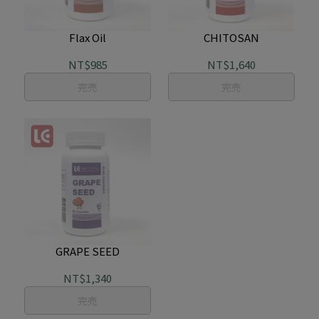
Flax Oil
CHITOSAN
NT$985
NT$1,640
完売
完売
GRAPE SEED
NT$1,340
完売