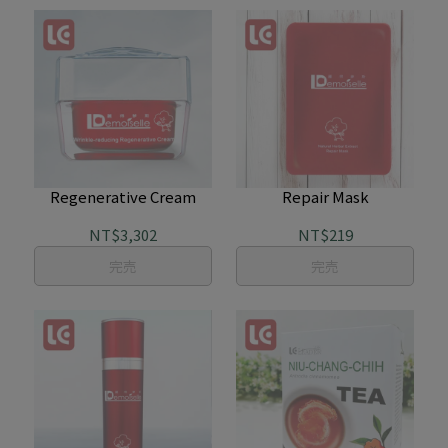
Regenerative Cream
Repair Mask
NT$3,302
NT$219
完売
完売