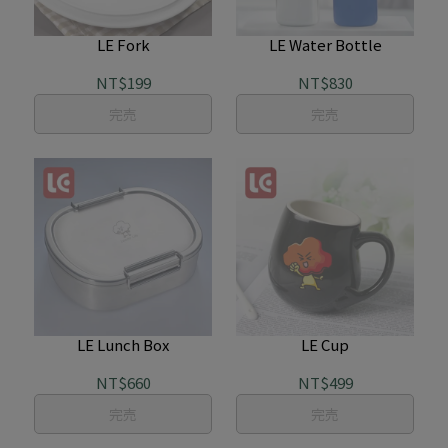
LE Fork
LE Water Bottle
NT$199
NT$830
完売
完売
LE Lunch Box
LE Cup
NT$660
NT$499
完売
完売