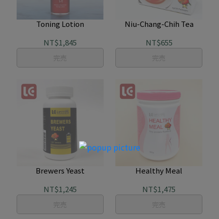
Toning Lotion
Niu-Chang-Chih Tea
NT$1,845
NT$655
完売
完売
Brewers Yeast
Healthy Meal
NT$1,245
NT$1,475
完売
完売