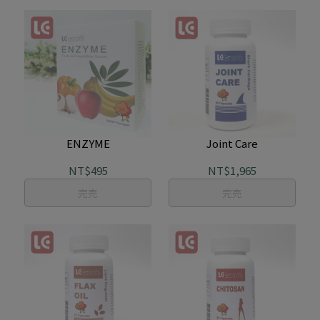
ENZYME
Joint Care
NT$495
NT$1,965
完売
完売