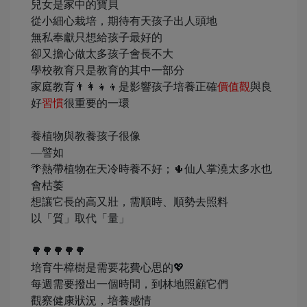
兒女是家中的寶貝
從小細心栽培，期待有天孩子出人頭地
無私奉獻只想給孩子最好的
卻又擔心做太多孩子會長不大
學校教育只是教育的其中一部分
家庭教育👨‍👩‍👧‍👦是影響孩子培養正確
價值觀
與良
好
習慣
很重要的一環
養植物與教養孩子很像
—譬如
🌴熱帶植物在天冷時養不好；🌵仙人掌澆太多水也
會枯萎
想讓它長的高又壯，需順時、順勢去照料
以「質」取代「量」
🌳🌳🌳🌳🌳
培育牛樟樹是需要花費心思的💖
每週需要撥出一個時間，到林地照顧它們
觀察健康狀況，培養感情