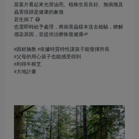
當葉片看起來光滑油亮、植株生長良好、無病徵及
蟲害痕跡是健康的象徵
若生病了 😷
也需即時給予處理，將病害蟲樣本送去檢驗，瞭解
感染原因，並提供治療恢復健康🌱
#因材施教 #依據特質特性讓孩子能發揮所長
#父母的用心孩子也能感受得到
#利得牛樟芝
#大地計畫