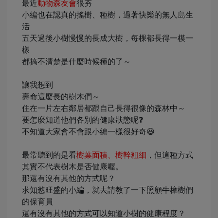
最近
動物森友會
很夯
小編也在認真的搖樹、種樹，過著快樂的無人島生
活
五天過後小樹慢慢的長成大樹，每棵都長得一模一
樣
都搞不清楚是什麼時候種的了～
讓我想到
壽命這麼長的樹木們～
住在一片左右鄰居都跟自己長得很像的森林中～
要怎麼知道他們各別的健康狀態呢❓
不知道大家會不會跟小編一樣很好奇😆
最常聽到的是看
樹葉面積、樹幹粗細
，但這種方式
其實不代表樹木是否健康喔。
那還有沒有其他的方式呢？
求知慾旺盛的小編，就去請教了一下照顧牛樟樹們
的保育員
還有沒有其他的方式可以知道小樹的健康程度？